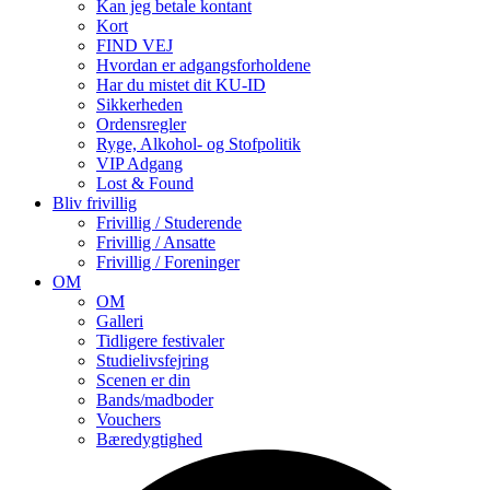
Kan jeg betale kontant
Kort
FIND VEJ
Hvordan er adgangsforholdene
Har du mistet dit KU-ID
Sikkerheden
Ordensregler
Ryge, Alkohol- og Stofpolitik
VIP Adgang
Lost & Found
Bliv frivillig
Frivillig / Studerende
Frivillig / Ansatte
Frivillig / Foreninger
OM
OM
Galleri
Tidligere festivaler
Studielivsfejring
Scenen er din
Bands/madboder
Vouchers
Bæredygtighed