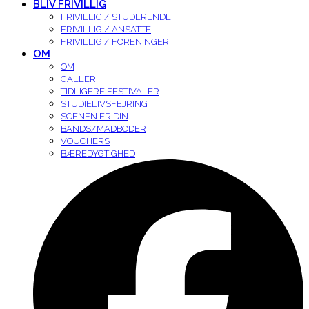
BLIV FRIVILLIG
FRIVILLIG / STUDERENDE
FRIVILLIG / ANSATTE
FRIVILLIG / FORENINGER
OM
OM
GALLERI
TIDLIGERE FESTIVALER
STUDIELIVSFEJRING
SCENEN ER DIN
BANDS/MADBODER
VOUCHERS
BÆREDYGTIGHED