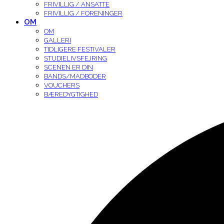
FRIVILLIG / ANSATTE
FRIVILLIG / FORENINGER
OM
OM
GALLERI
TIDLIGERE FESTIVALER
STUDIELIVSFEJRING
SCENEN ER DIN
BANDS/MADBODER
VOUCHERS
BÆREDYGTIGHED